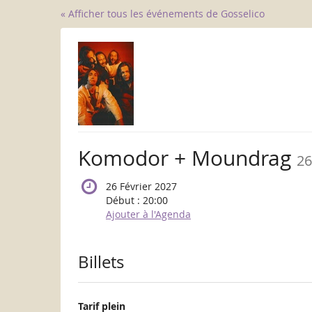
Aller sur
« Afficher tous les événements de Gosselico
la page
principale
Komodor + Moundrag
26
26 Février 2027
Début :
20:00
Ajouter à l'Agenda
Produits
Billets
Tarif plein