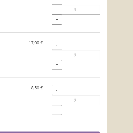
+
17,00 €
Quantité
-
+
8,50 €
Quantité
-
+