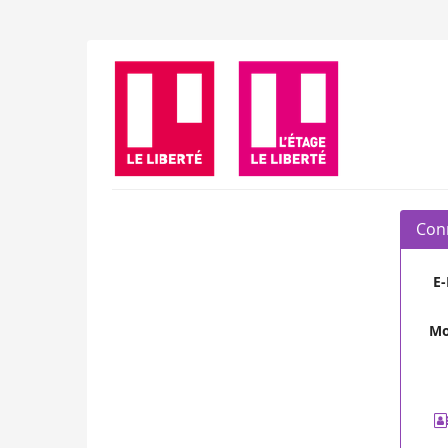
Aller sur
la page
principale
Le
Liberté
/
L'Étage
Conn
E-
Mo